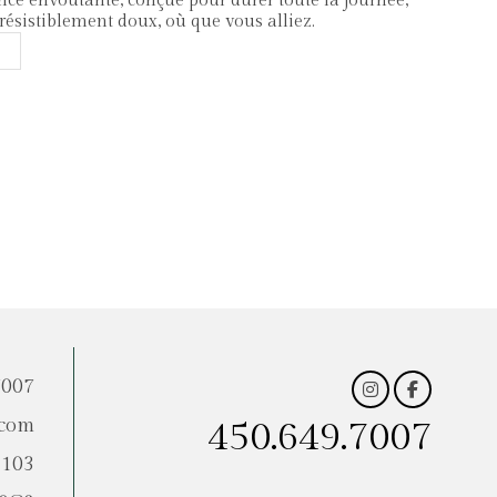
nce envoûtante, conçue pour durer toute la journée,
rrésistiblement doux, où que vous alliez.
7007
.com
450.649.7007
 103