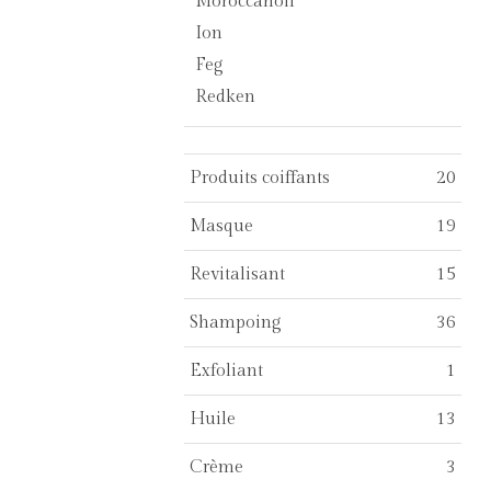
Moroccanoil
Ion
Feg
Redken
Produits coiffants
20
Masque
19
Revitalisant
15
Shampoing
36
Exfoliant
1
Huile
13
Crème
3