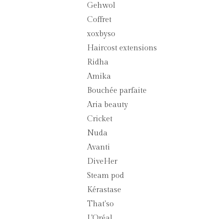
Gehwol
Coffret
xoxbyso
Haircost extensions
Ridha
Amika
Bouchée parfaite
Aria beauty
Cricket
Nuda
Avanti
DiveHer
Steam pod
Kérastase
That'so
L’Oréal