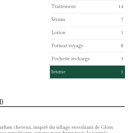
Traitement
14
Sérum
7
Lotion
1
Format voyage
8
Pochette recharge
3
brume
1
)
arfum cheveux, inspiré du sillage envoûtant de Gloss