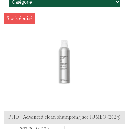
Stock épuisé
PHD - Advanced clean shampoing sec JUMBO (282g)
$63.00
$47,25