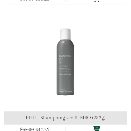
PHD - Shampoing sec JUMBO (282g)
$63.00
$47,25