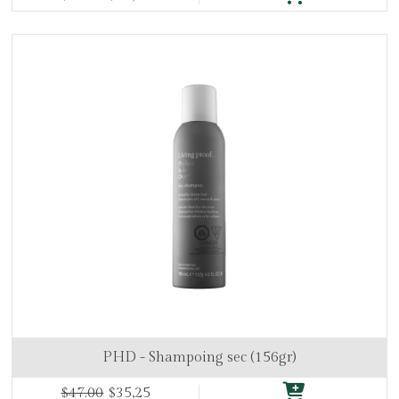
PHD - Shampoing sec (156gr)
$47.00
$35,25